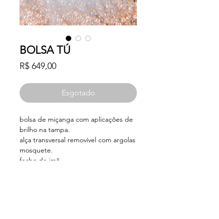
BOLSA TÚ
Preço
R$ 649,00
Esgotado
bolsa de miçanga com aplicações de
brilho na tampa.
alça transversal removível com argolas
mosquete.
fecho de imã.
medidas
altura - 14cm
largura - 18cm