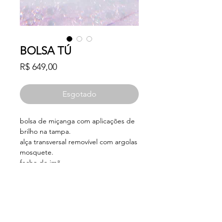
BOLSA TÚ
Preço
R$ 649,00
Esgotado
bolsa de miçanga com aplicações de
brilho na tampa.
alça transversal removível com argolas
mosquete.
fecho de imã.
medidas
altura - 14cm
largura - 18cm